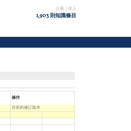
註冊
｜
登入
1,903 則知識條目
操作
目前的修訂版本