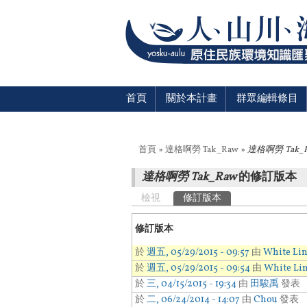
首頁
關於本計畫
群眾編輯條目
您在這裡
首頁
»
達格啊勞 Tak_Raw
»
達格啊勞 Tak_
達格啊勞 Tak_Raw
的修訂版本
主要索引標籤
檢視
修訂版本
(作用中頁籤)
修訂版本
於
週五, 05/29/2015 - 09:57
由
White Li
於
週五, 05/29/2015 - 09:54
由
White Li
於
三, 04/15/2015 - 19:34
由
田駿禹
發表
於
二, 06/24/2014 - 14:07
由
Chou
發表