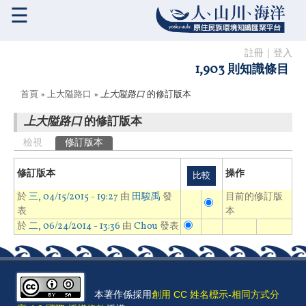
☰
註冊
｜
登入
1,903 則知識條目
您在這裡
首頁
»
上大隘路口
»
上大隘路口
的修訂版本
上大隘路口
的修訂版本
主要索引標籤
檢視
修訂版本
(作用中頁籤)
修訂版本
操作
於
三, 04/15/2015 - 19:27
由
田駿禹
發
目前的修訂版
表
本
於
二, 06/24/2014 - 13:36
由
Chou
發表
本著作係採用
創用 CC 姓名標示-相同方式分