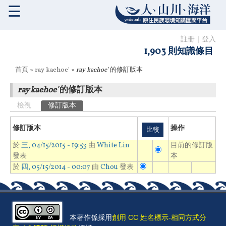
☰
註冊
｜
登入
1,903 則知識條目
您在這裡
首頁
»
ray kaehoe'
»
ray kaehoe'
的修訂版本
ray kaehoe'
的修訂版本
主要索引標籤
檢視
修訂版本
(作用中頁籤)
修訂版本
操作
於
三, 04/15/2015 - 19:53
由
White Lin
目前的修訂版
發表
本
於
四, 05/15/2014 - 00:07
由
Chou
發表
本著作係採用
創用 CC 姓名標示-相同方式分