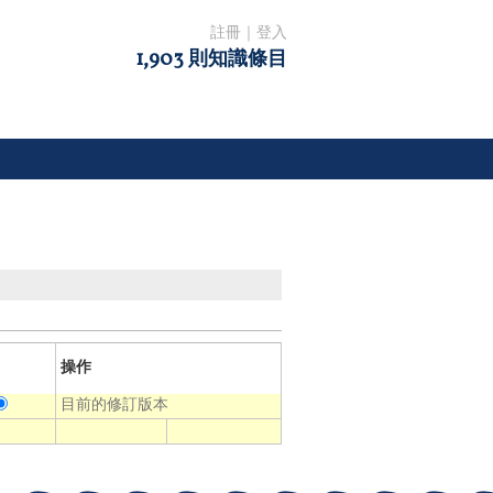
註冊
｜
登入
1,903 則知識條目
操作
目前的修訂版本