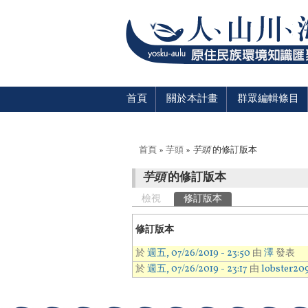
首頁
關於本計畫
群眾編輯條目
您在這裡
首頁
»
芋頭
»
芋頭
的修訂版本
芋頭
的修訂版本
主要索引標籤
檢視
修訂版本
(作用中頁籤)
修訂版本
於
週五, 07/26/2019 - 23:50
由
澤
發表
於
週五, 07/26/2019 - 23:17
由
lobster20