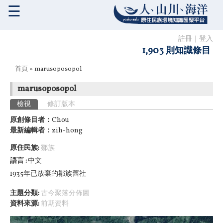
☰
註冊
｜
登入
1,903 則知識條目
您在這裡
首頁
» marusoposopol
marusoposopol
主要索引標籤
檢視
(作用中頁籤)
修訂版本
原創條目者：
Chou
最新編輯者：
zih-hong
原住民族:
鄒族
語言
中文
1935年已放棄的鄒族舊社
主題分類:
古今聚落分佈圖
資料來源:
前期資料