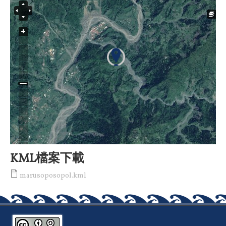
KML檔案下載
marusoposopol.kml