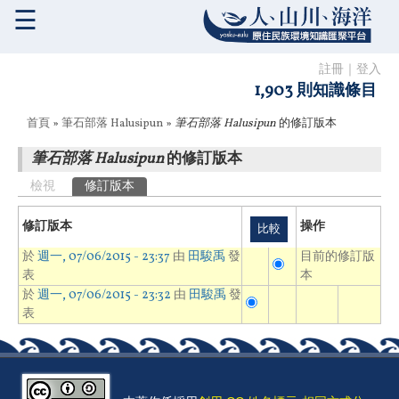
☰
註冊
｜
登入
1,903 則知識條目
您在這裡
首頁
»
筆石部落 Halusipun
»
筆石部落 Halusipun
的修訂版本
筆石部落 Halusipun
的修訂版本
主要索引標籤
檢視
修訂版本
(作用中頁籤)
修訂版本
操作
於
週一, 07/06/2015 - 23:37
由
田駿禹
發
目前的修訂版
表
本
於
週一, 07/06/2015 - 23:32
由
田駿禹
發
表