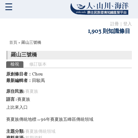
☰
註冊
｜
登入
1,903 則知識條目
您在這裡
首頁
» 羅山三號橋
羅山三號橋
主要索引標籤
檢視
(作用中頁籤)
修訂版本
原創條目者：
Chou
最新編輯者：
田駿禹
原住民族:
賽夏族
語言
賽夏族
上比來入口
賽夏族傳統地標→96年賽夏族五峰區傳統領域
主題分類:
賽夏族傳統領域