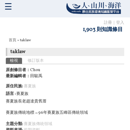
☰
註冊
｜
登入
1,903 則知識條目
您在這裡
首頁
» taklaw
taklaw
主要索引標籤
檢視
(作用中頁籤)
修訂版本
原創條目者：
Chou
最新編輯者：
田駿禹
原住民族:
賽夏族
語言
賽夏族
賽夏族長老趙達貴舊厝
賽夏族傳統地標→96年賽夏族五峰區傳統領域
主題分類:
賽夏族傳統領域