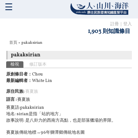
☰
註冊
｜
登入
1,903 則知識條目
您在這裡
首頁
» pakaksirian
pakaksirian
主要索引標籤
檢視
(作用中頁籤)
修訂版本
原創條目者：
Chou
最新編輯者：
White Lin
原住民族:
賽夏族
語言
賽夏族
賽夏語:pakaksirian
地名: sirian是指「站的地方」
故事說明: 是八卦力的西南方高點，也是部落獵場的界限。
賽夏族傳統地標→96年獅潭鄉傳統地名圖