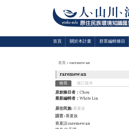
首頁
關於本計畫
群眾編輯條目
您在這裡
首頁
» raremew:an
raremew:an
主要索引標籤
檢視
(作用中頁籤)
修訂版本
原創條目者：
Chou
最新編輯者：
White Lin
原住民族:
賽夏族
語言
賽夏族
賽夏語:raremew:an