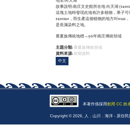
地名:向天湖
故事說明:南庄文史館所在地 向天湖 (rar
這塊土地時發現此地有許多植物，果子可
rareme，而生產這個植物的地方叫wan，
是長滿染料之地。
賽夏族傳統地標→96年南庄傳統領域
主題分類:
賽夏族傳統領域
資料來源:
前期資料
中文
本著作係採用
創用 CC 姓
Copyright © 2026, 人．山川．海洋 -