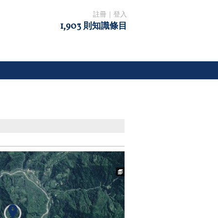
註冊
｜
登入
1,903 則知識條目