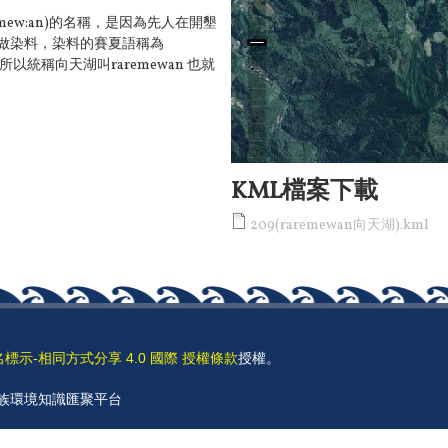
emew:an)的名稱，是因為先人在開墾
做染料，染料的賽夏語稱為
所以統稱向天湖叫raremewan 也就
KML檔案下載
209(raremewan向天湖).kml
名標示-相同方式分享 4.0 國際 授權條款
授權。
 原住民族環境知識匯聚平台