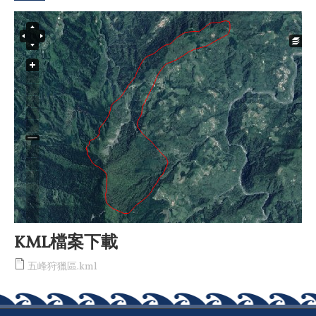
KML檔案下載
五峰狩獵區.kml