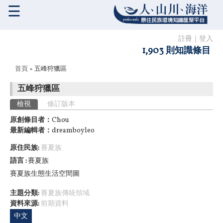
☰
註冊
｜
登入
1,903 則知識條目
您在這裡
首頁
» 五峰狩獵區
五峰狩獵區
主要索引標籤
檢視
(作用中頁籤)
修訂版本
原創條目者：
Chou
最新編輯者：
dreamboyleo
原住民族:
賽夏族
語言
賽夏族
賽夏族生態生活空間圖
主題分類:
賽夏族傳統領域
資料來源:
前期資料
中文