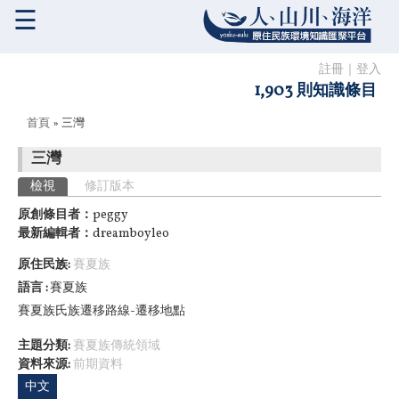
☰
註冊
｜
登入
1,903 則知識條目
您在這裡
首頁
» 三灣
三灣
主要索引標籤
檢視
(作用中頁籤)
修訂版本
原創條目者：
peggy
最新編輯者：
dreamboyleo
原住民族:
賽夏族
語言
賽夏族
賽夏族氏族遷移路線-遷移地點
主題分類:
賽夏族傳統領域
資料來源:
前期資料
中文