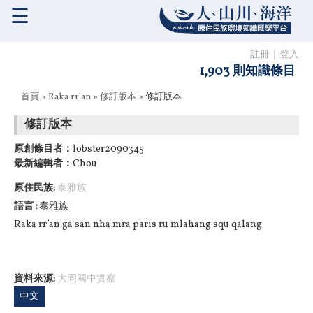
☰
註冊
｜
登入
1,903 則知識條目
您在這裡
首頁
»
Raka rr’an
»
修訂版本
» 修訂版本
修訂版本
原創條目者：
lobster2090345
最新編輯者：
Chou
原住民族:
泰雅族
語言
泰雅族
Raka rr’an ga san nha mra paris ru mlahang squ qalang
資料來源:
大同國中實察
中文