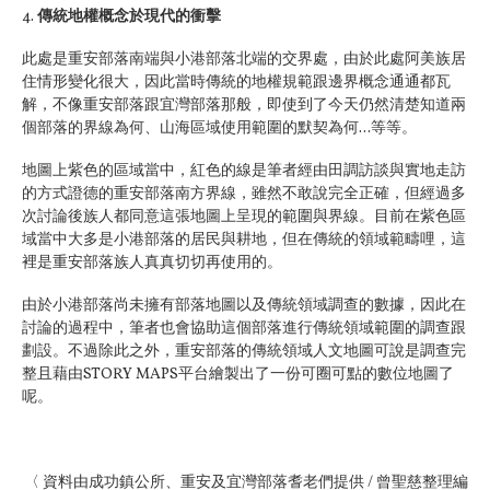
4.
傳統地權概念於現代的衝擊
此處是重安部落南端與小港部落北端的交界處，由於此處阿美族居
住情形變化很大，因此當時傳統的地權規範跟邊界概念通通都瓦
解，不像重安部落跟宜灣部落那般，即使到了今天仍然清楚知道兩
個部落的界線為何、山海區域使用範圍的默契為何...等等。
地圖上紫色的區域當中，紅色的線是筆者經由田調訪談與實地走訪
的方式證德的重安部落南方界線，雖然不敢說完全正確，但經過多
次討論後族人都同意這張地圖上呈現的範圍與界線。目前在紫色區
域當中大多是小港部落的居民與耕地，但在傳統的領域範疇哩，這
裡是重安部落族人真真切切再使用的。
由於小港部落尚未擁有部落地圖以及傳統領域調查的數據，因此在
討論的過程中，筆者也會協助這個部落進行傳統領域範圍的調查跟
劃設。不過除此之外，重安部落的傳統領域人文地圖可說是調查完
整且藉由STORY MAPS平台繪製出了一份可圈可點的數位地圖了
呢。
〈 資料由成功鎮公所、重安及宜灣部落耆老們提供 / 曾聖慈整理編