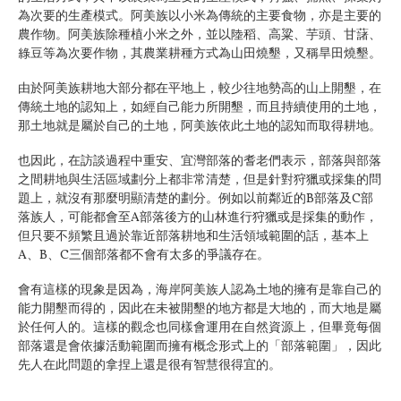
為次要的生產模式。阿美族以小米為傳統的主要食物，亦是主要的
農作物。阿美族除種植小米之外，並以陸稻、高粱、芋頭、甘藷、
綠豆等為次要作物，其農業耕種方式為山田燒墾，又稱旱田燒墾。
由於阿美族耕地大部分都在平地上，較少往地勢高的山上開墾，在
傳統土地的認知上，如經自己能力所開墾，而且持續使用的土地，
那土地就是屬於自己的土地，阿美族依此土地的認知而取得耕地。
也因此，在訪談過程中重安、宜灣部落的耆老們表示，部落與部落
之間耕地與生活區域劃分上都非常清楚，但是針對狩獵或採集的問
題上，就沒有那麼明顯清楚的劃分。例如以前鄰近的B部落及C部
落族人，可能都會至A部落後方的山林進行狩獵或是採集的動作，
但只要不頻繁且過於靠近部落耕地和生活領域範圍的話，基本上
A、B、C三個部落都不會有太多的爭議存在。
會有這樣的現象是因為，海岸阿美族人認為土地的擁有是靠自己的
能力開墾而得的，因此在未被開墾的地方都是大地的，而大地是屬
於任何人的。這樣的觀念也同樣會運用在自然資源上，但畢竟每個
部落還是會依據活動範圍而擁有概念形式上的「部落範圍」，因此
先人在此問題的拿捏上還是很有智慧很得宜的。