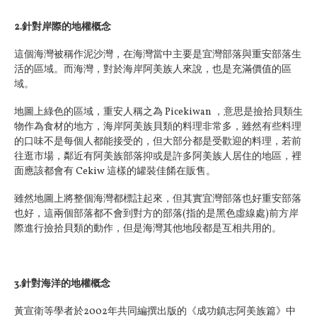
2.
針對岸際的地權概念
這個海灣被稱作泥沙灣，在海灣當中主要是宜灣部落與重安部落生
活的區域。而海灣，對於海岸阿美族人來說，也是充滿價值的區
域。
地圖上綠色的區域，重安人稱之為 Picekiwan ，意思是撿拾貝類生
物作為食材的地方，海岸阿美族貝類的料理非常多，雖然有些料理
的口味不是每個人都能接受的，但大部分都是受歡迎的料理，若前
往逛市場，鄰近有阿美族部落抑或是許多阿美族人居住的地區，裡
面應該都會有 Cekiw 這樣的罐裝佳餚在販售。
雖然地圖上將整個海灣都標註起來，但其實宜灣部落也好重安部落
也好，這兩個部落都不會到對方的部落(指的是黑色虛線處)前方岸
際進行撿拾貝類的動作，但是海灣其他地段都是互相共用的。
3.針對海洋的地權概念
黃宣衛等學者於2002年共同編撰出版的《成功鎮志阿美族篇》中