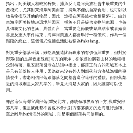
指出，阿美族人相較於狩獵，捕魚反而是阿美族社會中最重要的生
產模式，尤其對東海岸阿美而言，捕魚不僅供自家食用，也可以以
物易物換取其他的物品，因此，漁撈在阿美族社會相當盛行。由於
東海岸阿美族地理環境的因素，捕魚不只是提供食物的來源，也兼
具傳統文化的意涵。具體而言，當重要之節慶或祭典結束或者婚喪
喜慶及重大事件結束，海岸阿美族人都會舉行一種儀式，作為一個
階段的終止，這個儀式性捕魚活動被稱為Pakelang。
對於重安部落來講，雖然漁獵遠比狩獵來的有價值與重要，但對於
部落(指的是黑色虛線處)前方的海洋，卻依舊沿襲著山林的地權概
念對待著。重安部落耆老在訪談中指出，部落正前方的海域基本上
是只有部落族人使用，因為從來沒有外人到部落前方海域漁獵的事
情發生，耆老相信部落跟部落之間都會遵守這樣的禮貌。但部落鄰
近的海域則是大家共享的，畢竟大海是大家的，因此誰都可以使
用。
雖然這個海灣宜灣部落(重安北方，傳統領域界線的上方)與重安部
落共享，但是彼此都不曾也不會到對方部落前方的近海進行漁獵。
至於離岸約1海浬外的海域，則是兩個部落共同使用的。