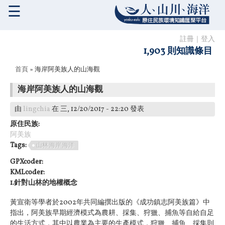
☰
註冊
｜
登入
1,903 則知識條目
您在這裡
首頁
» 海岸阿美族人的山海觀
海岸阿美族人的山海觀
由
lingchia
在 三, 12/20/2017 - 22:20 發表
原住民族:
阿美族
Tags:
山林 海岸 海洋
GPXcoder:
KMLcoder:
1.針對山林的地權概念
黃宣衛等學者於2002年共同編撰出版的《成功鎮志阿美族篇》中
指出，阿美族早期經濟模式為農耕、採集、狩獵、捕魚等自給自足
的生活方式，其中以農業為主要的生產模式，狩獵、捕魚、採集則