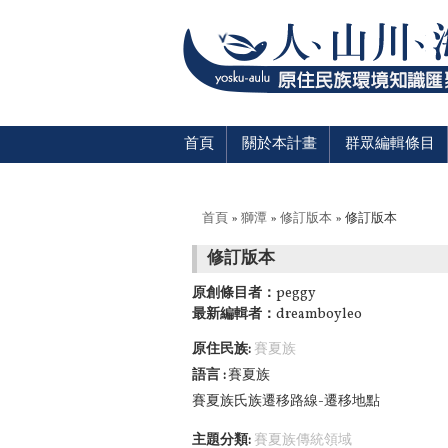
首頁
關於本計畫
群眾編輯條目
您在這裡
首頁
»
獅潭
»
修訂版本
» 修訂版本
修訂版本
原創條目者：
peggy
最新編輯者：
dreamboyleo
原住民族:
賽夏族
語言
賽夏族
賽夏族氏族遷移路線-遷移地點
主題分類:
賽夏族傳統領域