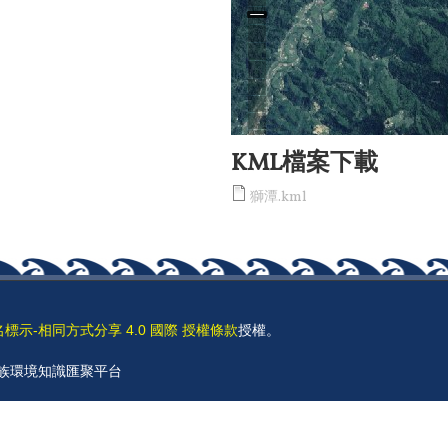
KML檔案下載
獅潭.kml
名標示-相同方式分享 4.0 國際 授權條款
授權。
 原住民族環境知識匯聚平台