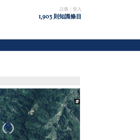
註冊
｜
登入
1,903 則知識條目