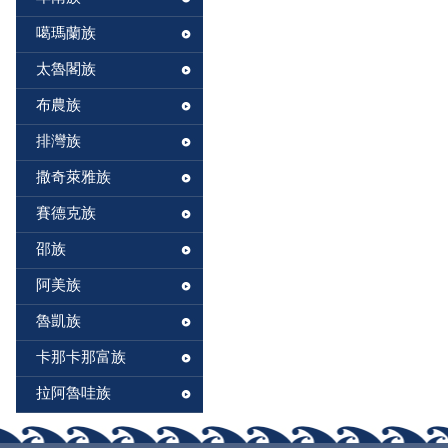
噶瑪蘭族
太魯閣族
布農族
排灣族
撒奇萊雅族
賽德克族
邵族
阿美族
魯凱族
卡那卡那富族
拉阿魯哇族