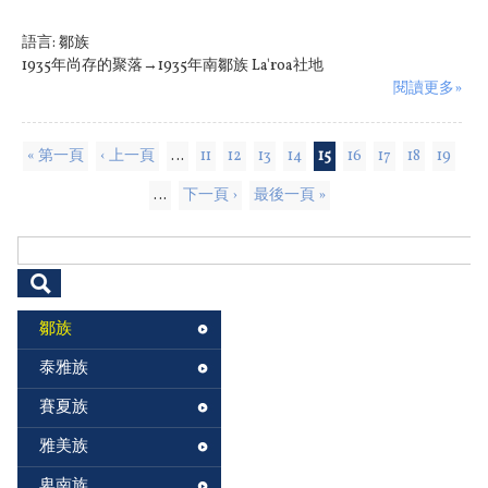
語言:
鄒族
1935年尚存的聚落→1935年南鄒族 La'roa社地
閱讀更多»
頁面
« 第一頁
‹ 上一頁
…
11
12
13
14
15
16
17
18
19
…
下一頁 ›
最後一頁 »
搜尋表單
鄒族
泰雅族
賽夏族
雅美族
卑南族