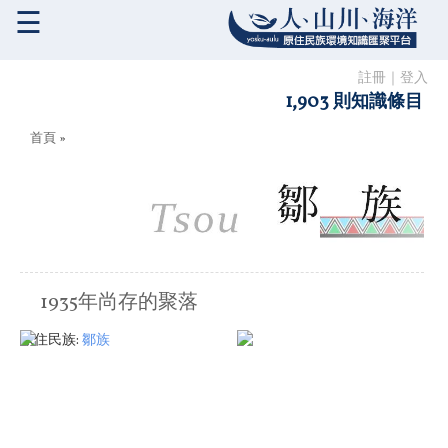
☰
註冊
｜
登入
1,903 則知識條目
您在這裡
首頁
»
1935年尚存的聚落
原住民族:
鄒族