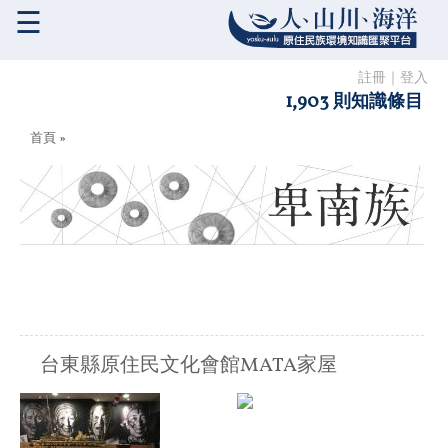
☰
註冊
｜
登入
1,903 則知識條目
您在這裡
首頁
»
台東縣原住民文化會館MATA家屋
原住民族:
卑南族