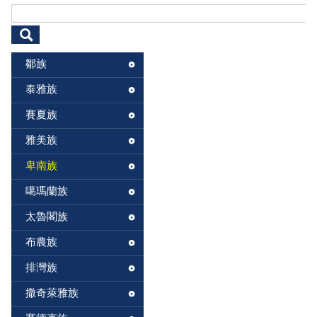
搜尋表單
鄒族
泰雅族
賽夏族
雅美族
卑南族
噶瑪蘭族
太魯閣族
布農族
排灣族
撒奇萊雅族