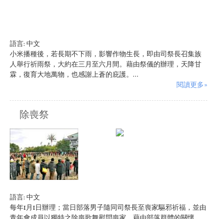
語言:
中文
小米播種後，若長期不下雨，影響作物生長，即由司祭長召集族
人舉行祈雨祭，大約在三月至六月間。藉由祭儀的辦理，天降甘
霖，復育大地萬物，也感謝上蒼的庇護。...
閱讀更多»
除喪祭
原住民族:
卑南族
語言:
中文
每年1月1日辦理；當日部落男子隨同司祭長至喪家驅邪祈福，並由
青年會成員以獨特之除喪歌舞慰問喪家，藉由部落群體的關懷，