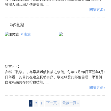
發揮人溺己溺之傳統美德。...
閱讀更多»
狩獵祭
原住民族:
卑南族
語言:
中文
亦稱「戰祭」，為早期獵敵首後之祭儀。每年12月29日至翌年1月1
日舉辦，其目的在建立長幼有序、敬老尊賢的部落倫理，學習與
自然相融共存的狩獵技能。...
閱讀更多»
頁面
1
2
3
下一頁 ›
最後一頁 »