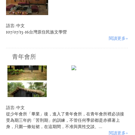
語言:
中文
107/07/13-16台灣原住民族文學營
閱讀更多»
青年會所
原住民族:
卑南族
語言:
中文
從少年會所「畢業」後，進入了青年會所，在青年會所裡必須接
受為期三年的「苦刑期」的訓練，不管任何季節都是赤裸著上
身，只圍一條短裙，在這期間，不准與異性交談、...
閱讀更多»