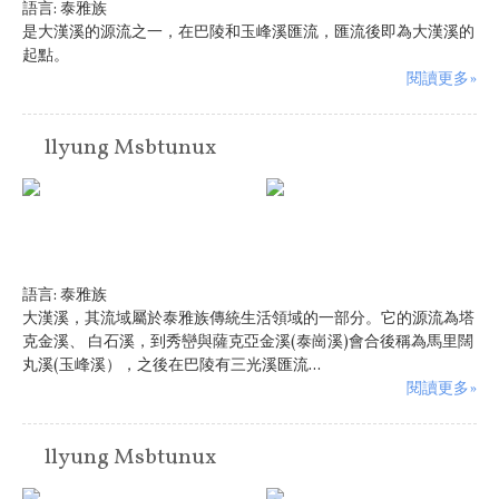
語言:
泰雅族
是大漢溪的源流之一，在巴陵和玉峰溪匯流，匯流後即為大漢溪的
起點。
閱讀更多»
llyung Msbtunux
語言:
泰雅族
大漢溪，其流域屬於泰雅族傳統生活領域的一部分。它的源流為塔
克金溪、 白石溪，到秀巒與薩克亞金溪(泰崗溪)會合後稱為馬里闊
丸溪(玉峰溪），之後在巴陵有三光溪匯流...
閱讀更多»
llyung Msbtunux