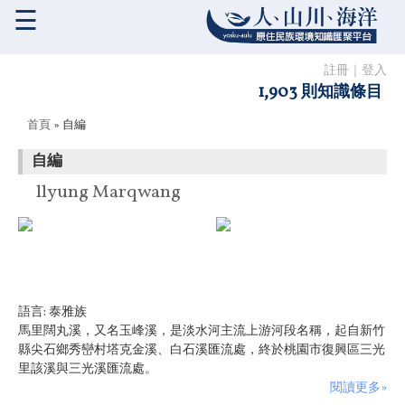
☰
註冊
｜
登入
1,903 則知識條目
您在這裡
首頁
» 自編
自編
llyung Marqwang
語言:
泰雅族
馬里闊丸溪，又名玉峰溪，是淡水河主流上游河段名稱，起自新竹
縣尖石鄉秀巒村塔克金溪、白石溪匯流處，終於桃園市復興區三光
里該溪與三光溪匯流處。
閱讀更多»