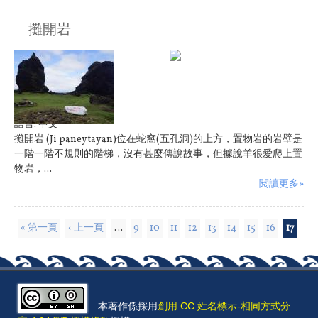
攤開岩
語言:
中文
攤開岩 (Ji paneytayan)位在蛇窩(五孔洞)的上方，置物岩的岩壁是
一階一階不規則的階梯，沒有甚麼傳說故事，但據說羊很愛爬上置
物岩，...
閱讀更多»
頁面
« 第一頁
‹ 上一頁
…
9
10
11
12
13
14
15
16
17
本著作係採用
創用 CC 姓名標示-相同方式分