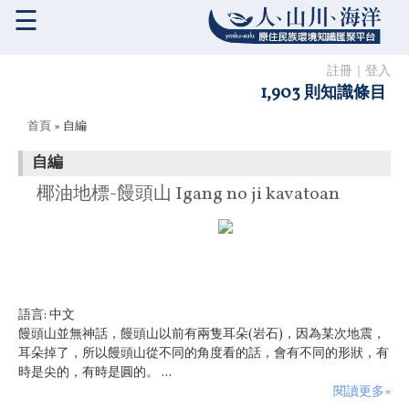
☰
註冊
｜
登入
1,903 則知識條目
您在這裡
首頁
» 自編
自編
椰油地標-饅頭山 Igang no ji kavatoan
語言:
中文
饅頭山並無神話，饅頭山以前有兩隻耳朵(岩石)，因為某次地震，
耳朵掉了，所以饅頭山從不同的角度看的話，會有不同的形狀，有
時是尖的，有時是圓的。 ...
閱讀更多»