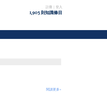
註冊
｜
登入
1,903 則知識條目
閱讀更多»