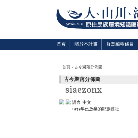
首頁
關於本計畫
群眾編輯條目
您在這裡
首頁
» 古今聚落分佈圖
古今聚落分佈圖
siaezonx
語言:
中文
1935年已放棄的鄒族舊社