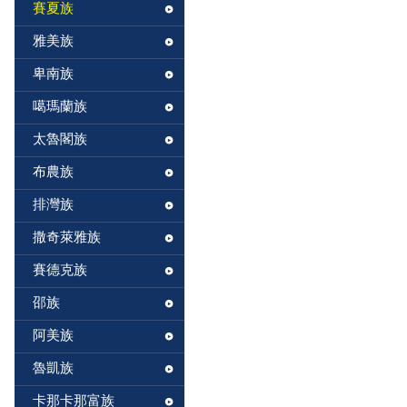
賽夏族
雅美族
卑南族
噶瑪蘭族
太魯閣族
布農族
排灣族
撒奇萊雅族
賽德克族
邵族
阿美族
魯凱族
卡那卡那富族