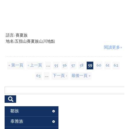
語言:
賽夏族
地名:五指山賽夏族山川地點
閱讀更多»
頁面
« 第一頁
‹ 上一頁
…
55
56
57
58
59
60
61
62
63
…
下一頁 ›
最後一頁 »
搜尋表單
鄒族
泰雅族