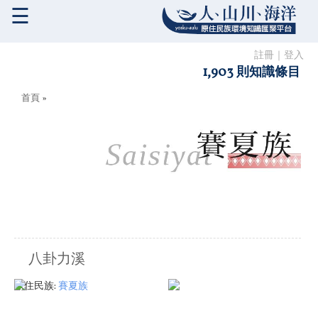
☰
註冊
｜
登入
1,903 則知識條目
您在這裡
首頁
»
八卦力溪
原住民族:
賽夏族