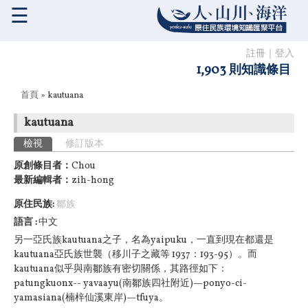
☰
註冊
｜
登入
1,903 則知識條目
您在這裡
首頁
» kautuana
kautuana
主要索引標籤
檢視
(作用中頁籤)
修訂版本
原創條目者：
Chou
最新編輯者：
zih-hong
原住民族:
鄒族
語言
中文
另一亞氏族kautuana之子，名為yaipuku，一直到現在都還是
kautuana亞氏族世襲（移川子之藏等 1937：193-95）。而
kautuana似乎與南鄒族有密切關係，其路徑如下：
patungkuonx-- yavaayu(南鄒族四社附近)—ponyo-ci-
yamasiana(楠梓仙溪東岸)—tfuya。