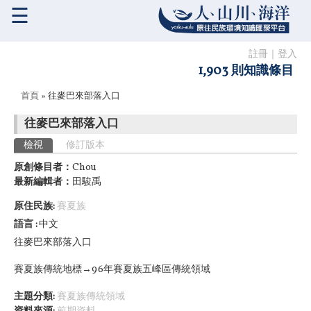
☰
註冊
｜
登入
1,903 則知識條目
您在這裡
首頁
» 往麥巴來部落入口
往麥巴來部落入口
主要索引標籤
檢視
(作用中頁籤)
修訂版本
原創條目者：
Chou
最新編輯者：
田駿禹
原住民族:
賽夏族
語言
中文
往麥巴來部落入口
賽夏族傳統地標→96年賽夏族五峰區傳統領域
主題分類:
賽夏族傳統領域