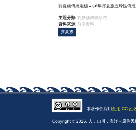
賽夏族傳統地標→96年賽夏族五峰區傳
主題分類:
賽夏族傳統領域
資料來源:
前期資料
賽夏族
本著作係採用
創用 CC 姓
Copyright © 2026, 人．山川．海洋 -