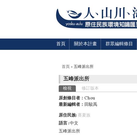
首頁
關於本計畫
群眾編輯條目
您在這裡
首頁
» 五峰派出所
五峰派出所
主要索引標籤
檢視
(作用中頁籤)
修訂版本
原創條目者：
Chou
最新編輯者：
田駿禹
原住民族:
賽夏族
語言
中文
五峰派出所