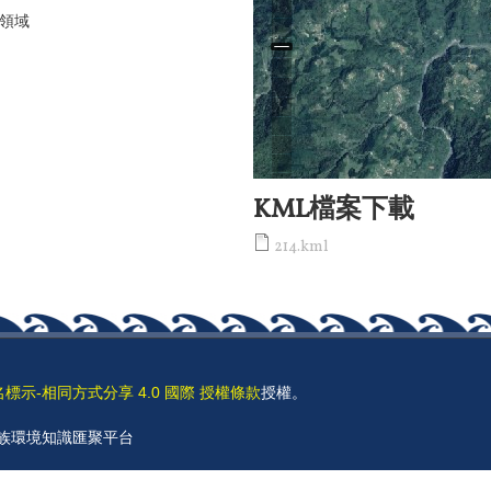
統領域
KML檔案下載
214.kml
名標示-相同方式分享 4.0 國際 授權條款
授權。
 原住民族環境知識匯聚平台