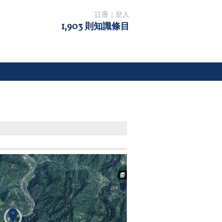
註冊
｜
登入
1,903 則知識條目