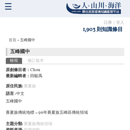
☰
註冊
｜
登入
1,903 則知識條目
您在這裡
首頁
» 五峰國中
五峰國中
主要索引標籤
檢視
(作用中頁籤)
修訂版本
原創條目者：
Chou
最新編輯者：
田駿禹
原住民族:
賽夏族
語言
中文
五峰國中
賽夏族傳統地標→96年賽夏族五峰區傳統領域
主題分類:
賽夏族傳統領域