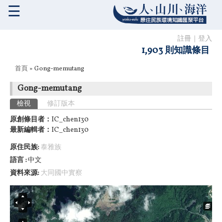
☰
註冊
｜
登入
1,903 則知識條目
您在這裡
首頁
» Gong-memutang
Gong-memutang
主要索引標籤
檢視
(作用中頁籤)
修訂版本
原創條目者：
IC_chen130
最新編輯者：
IC_chen130
原住民族:
泰雅族
語言
中文
資料來源:
大同國中實察