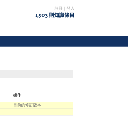
註冊
｜
登入
1,903 則知識條目
操作
目前的修訂版本