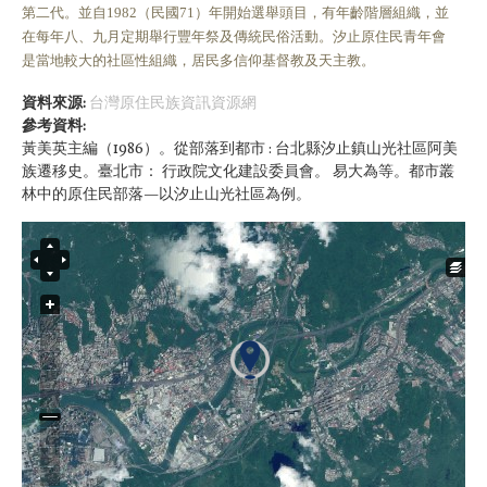
第二代。並自1982（民國71）年開始選舉頭目，有年齡階層組織，並
在每年八、九月定期舉行豐年祭及傳統民俗活動。汐止原住民青年會
是當地較大的社區性組織，居民多信仰基督教及天主教。
資料來源:
台灣原住民族資訊資源網
參考資料:
黃美英主編（1986）。從部落到都市 : 台北縣汐止鎮山光社區阿美
族遷移史。臺北市： 行政院文化建設委員會。 易大為等。都市叢
林中的原住民部落—以汐止山光社區為例。