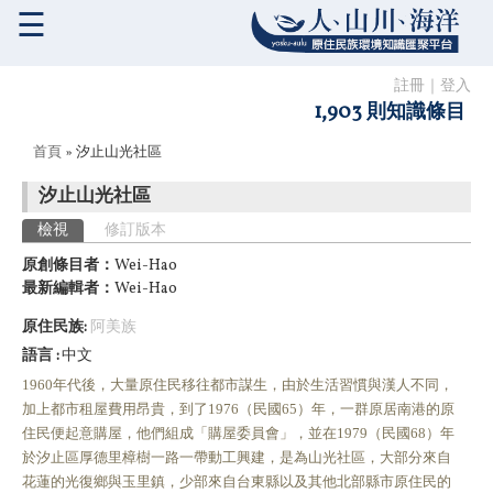
☰
註冊
｜
登入
1,903 則知識條目
您在這裡
首頁
» 汐止山光社區
汐止山光社區
主要索引標籤
檢視
(作用中頁籤)
修訂版本
原創條目者：
Wei-Hao
最新編輯者：
Wei-Hao
原住民族:
阿美族
語言
中文
1960年代後，大量原住民移往都市謀生，由於生活習慣與漢人不同，
加上都市租屋費用昂貴，到了1976（民國65）年，一群原居南港的原
住民便起意購屋，他們組成「購屋委員會」，並在1979（民國68）年
於汐止區厚德里樟樹一路一帶動工興建，是為山光社區，大部分來自
花蓮的光復鄉與玉里鎮，少部來自台東縣以及其他北部縣市原住民的