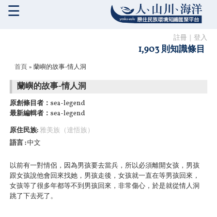
☰
註冊
｜
登入
1,903 則知識條目
您在這裡
首頁
» 蘭嶼的故事-情人洞
蘭嶼的故事-情人洞
原創條目者：
sea-legend
最新編輯者：
sea-legend
原住民族:
雅美族（達悟族）
語言
中文
以前有一對情侶，因為男孩要去當兵，所以必須離開女孩，男孩
跟女孩說他會回來找她，男孩走後，女孩就一直在等男孩回來，
女孩等了很多年都等不到男孩回來，非常傷心，於是就從情人洞
跳了下去死了。