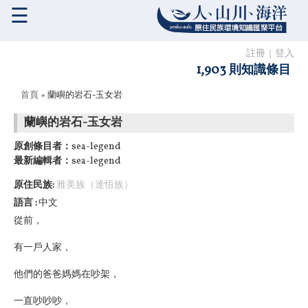
☰
註冊
｜
登入
1,903 則知識條目
您在這裡
首頁
» 蘭嶼的岩石-玉女岩
蘭嶼的岩石-玉女岩
原創條目者：
sea-legend
最新編輯者：
sea-legend
原住民族:
雅美族（達悟族）
語言
中文
從前，
有一戶人家，
他們的爸爸媽媽在吵架，
一直吵吵吵，