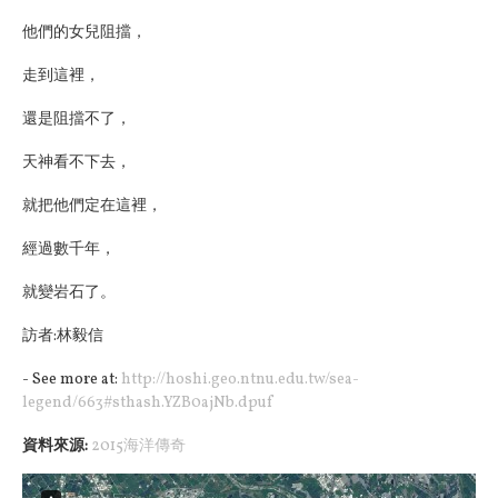
他們的女兒阻擋，
走到這裡，
還是阻擋不了，
天神看不下去，
就把他們定在這裡，
經過數千年，
就變岩石了。
訪者:林毅信
- See more at:
http://hoshi.geo.ntnu.edu.tw/sea-
legend/663#sthash.YZB0ajNb.dpuf
資料來源:
2015海洋傳奇