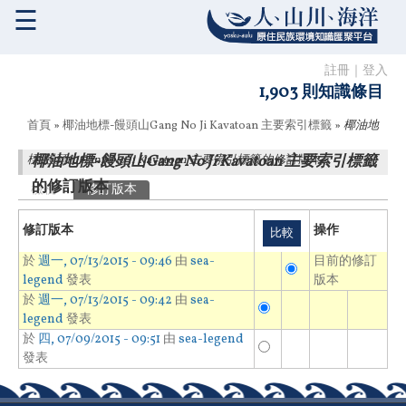
☰
註冊
｜
登入
1,903 則知識條目
您在這裡
首頁
»
椰油地標-饅頭山Gang No Ji Kavatoan 主要索引標籤
»
椰油地
椰油地標-饅頭山Gang No Ji Kavatoan 主要索引標籤
標-饅頭山Gang No Ji Kavatoan 主要索引標籤
的修訂版本
的修訂版本
主要索引標籤
檢視
修訂版本
(作用中頁籤)
修訂版本
操作
於
週一, 07/13/2015 - 09:46
由
sea-
目前的修訂
legend
發表
版本
於
週一, 07/13/2015 - 09:42
由
sea-
legend
發表
於
四, 07/09/2015 - 09:51
由
sea-legend
發表