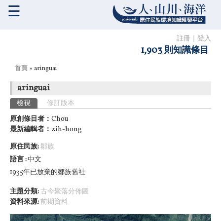
☰
註冊
｜
登入
1,903 則知識條目
您在這裡
首頁
» aringuai
aringuai
主要索引標籤
檢視
(作用中頁籤)
修訂版本
原創條目者：
Chou
最新編輯者：
zih-hong
原住民族:
鄒族
語言
中文
1935年已放棄的鄒族舊社
主題分類:
古今聚落分佈圖
資料來源:
前期資料