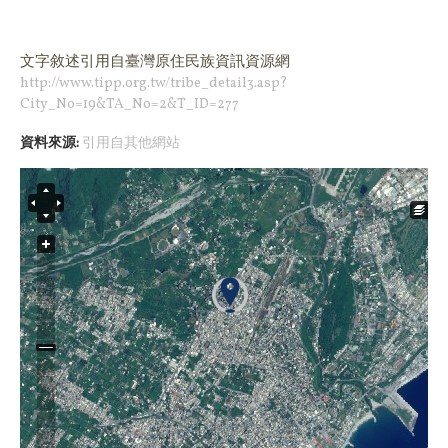
文字敘述引用
自臺灣原住民族資訊資源網
http://www.tipp.org.tw/tribe_detail3.asp?
City_No=19&TA_No=2&T_ID=277
資料來源:
引用自其他網站