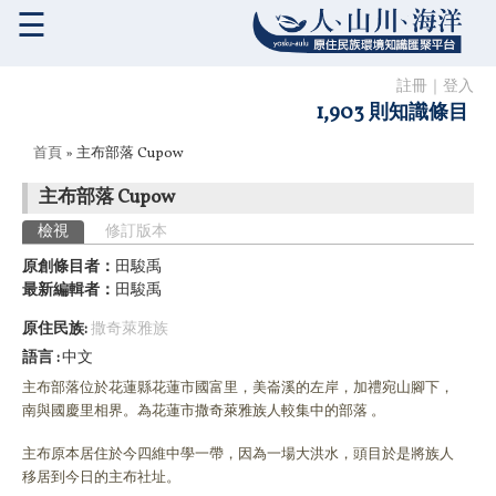
☰
註冊
｜
登入
1,903 則知識條目
您在這裡
首頁
» 主布部落 Cupow
主布部落 Cupow
主要索引標籤
檢視
(作用中頁籤)
修訂版本
原創條目者：
田駿禹
最新編輯者：
田駿禹
原住民族:
撒奇萊雅族
語言
中文
主布部落位於花蓮縣花蓮市國富里，
美崙溪的左岸，加禮宛山腳下，
南與國慶里相界。
為花蓮市撒奇萊雅族人較集中的部落 。
主布原本居住於今四維中學一帶，因為一場大洪水，頭目於是將族人
移居到今日的主布社址。