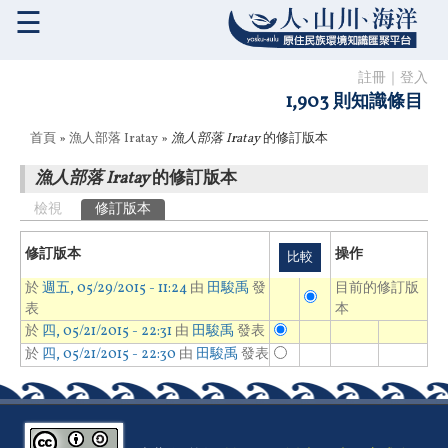
☰
註冊
｜
登入
1,903 則知識條目
您在這裡
首頁
»
漁人部落 Iratay
»
漁人部落 Iratay
的修訂版本
漁人部落 Iratay
的修訂版本
主要索引標籤
檢視
修訂版本
(作用中頁籤)
修訂版本
操作
於
週五, 05/29/2015 - 11:24
由
田駿禹
發
目前的修訂版
表
本
於
四, 05/21/2015 - 22:31
由
田駿禹
發表
於
四, 05/21/2015 - 22:30
由
田駿禹
發表