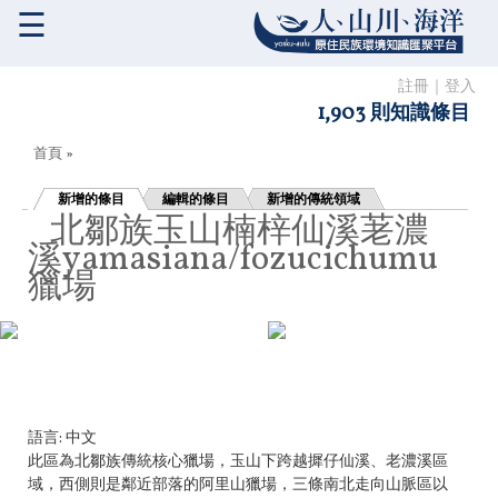
☰
註冊
｜
登入
1,903 則知識條目
您在這裡
首頁
»
新增的條目
編輯的條目
新增的傳統領域
北鄒族玉山楠梓仙溪荖濃
溪yamasiana/fozucichumu
獵場
語言:
中文
此區為北鄒族傳統核心獵場，玉山下跨越摨仔仙溪、老濃溪區
域，西側則是鄰近部落的阿里山獵場，三條南北走向山脈區以