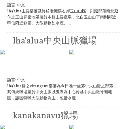
語言:
中文
lha'alua主要部落及終於老濃溪右岸玉山山區，則延部落南北延
伸之玉山脊嶺地帶屬於本群主要獵場，北自玉山山下南到鄰近
甲仙附近範圍。大型動物如水鹿、...
lha'alua中央山脈獵場
語言:
中文
lha'alua群之viranganu部落為今日唯一坐落中央山脈之部落，
其傳統獵場屬於中央山脈以鬼湖為中心跨越中央山脈脊嶺範
圍，該區狩獵大型動物為主，包括水鹿...
kanakanavu獵場