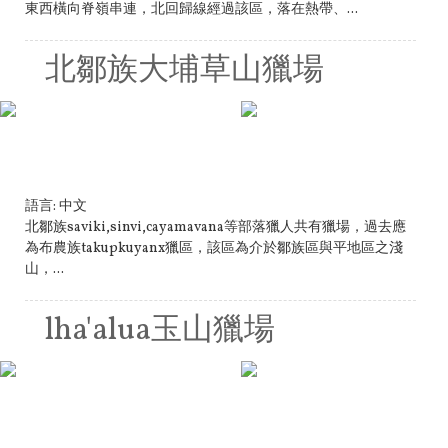
東西橫向脊嶺串連，北回歸線經過該區，落在熱帶、...
北鄒族大埔草山獵場
語言:
中文
北鄒族saviki,sinvi,cayamavana等部落獵人共有獵場，過去應
為布農族takupkuyanx獵區，該區為介於鄒族區與平地區之淺
山，...
lha'alua玉山獵場