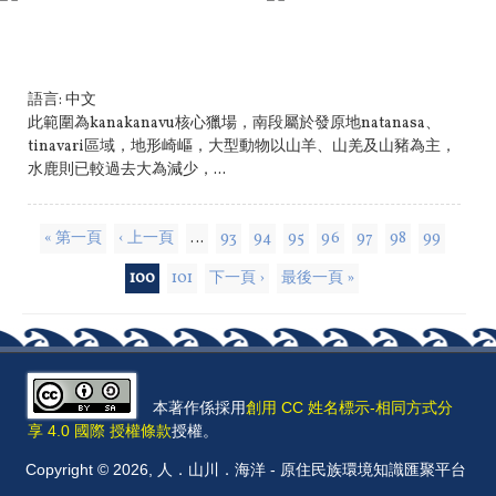
語言:
中文
此範圍為kanakanavu核心獵場，南段屬於發原地natanasa、
tinavari區域，地形崎嶇，大型動物以山羊、山羌及山豬為主，
水鹿則已較過去大為減少，...
頁面
« 第一頁
‹ 上一頁
…
93
94
95
96
97
98
99
100
101
下一頁 ›
最後一頁 »
本著作係採用
創用 CC 姓名標示-相同方式分
享 4.0 國際 授權條款
授權。
Copyright © 2026, 人．山川．海洋 - 原住民族環境知識匯聚平台