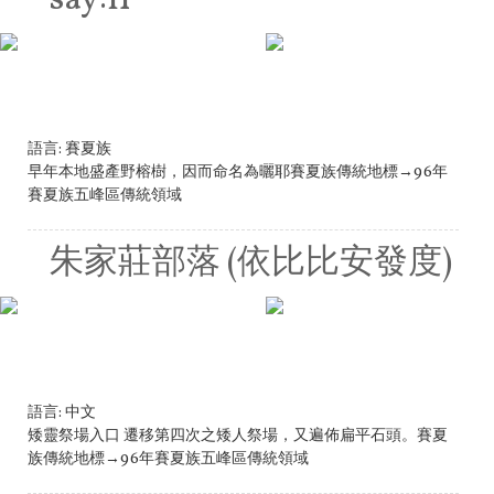
語言:
賽夏族
早年本地盛產野榕樹，因而命名為曬耶賽夏族傳統地標→96年
賽夏族五峰區傳統領域
朱家莊部落 (依比比安發度)
語言:
中文
矮靈祭場入口 遷移第四次之矮人祭場，又遍佈扁平石頭。賽夏
族傳統地標→96年賽夏族五峰區傳統領域