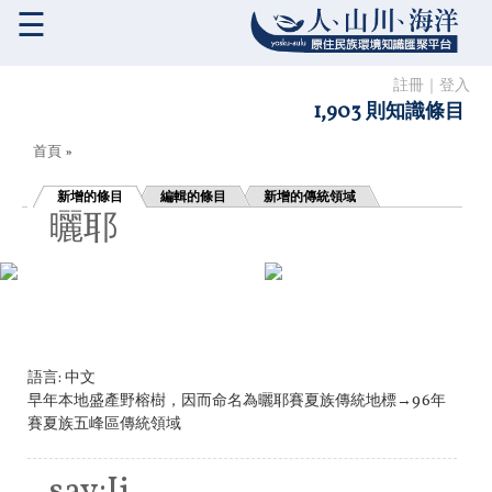
☰
註冊
｜
登入
1,903 則知識條目
您在這裡
首頁
»
新增的條目
編輯的條目
新增的傳統領域
曬耶
語言:
中文
早年本地盛產野榕樹，因而命名為曬耶賽夏族傳統地標→96年
賽夏族五峰區傳統領域
say:Ii