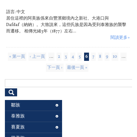
語言:
中文
居住這裡的阿美族係來自豐濱鄉境內之新社、大港口與
Dafdaf（納納）。大致說來，這些氏族是因為受到泰雅族的襲擊
而遷移。 相傳光緒3年（1877）左右...
閱讀更多»
頁面
« 第一頁
‹ 上一頁
…
2
3
4
5
6
7
8
9
10
…
下一頁 ›
最後一頁 »
搜尋表單
鄒族
泰雅族
賽夏族