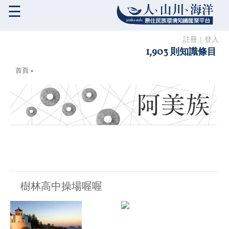
☰
註冊
｜
登入
1,903 則知識條目
您在這裡
首頁
»
樹林高中操場喔喔
原住民族:
阿美族