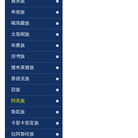
雅美族
卑南族
噶瑪蘭族
太魯閣族
布農族
排灣族
撒奇萊雅族
賽德克族
邵族
阿美族
魯凱族
卡那卡那富族
拉阿魯哇族