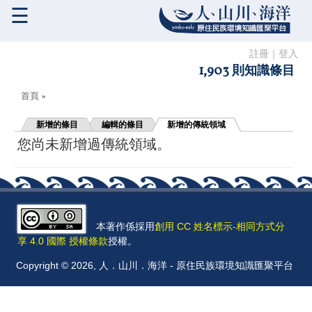
☰
註冊
｜
登入
1,903 則知識條目
您在這裡
首頁
»
新增的條目
編輯的條目
新增的傳統領域
您尚未新增過傳統領域。
本著作係採用
創用 CC 姓名標示-相同方式分
享 4.0 國際 授權條款
授權。
Copyright © 2026, 人．山川．海洋 - 原住民族環境知識匯聚平台