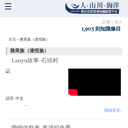
☰
註冊
｜
登入
1,903 則知識條目
您在這裡
首頁
» 雅美族（達悟族）
雅美族（達悟族）
Lanyu故事-石頭村
語言:
中文
...
閱讀更多»