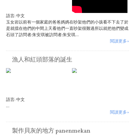
語言:
中文
玉女岩以前有一個家庭的爸爸媽媽在吵架他們的小孩看不下去了於
是就擋在他們的中間上天看他們一直吵架很難過所以就把他們變成
石頭了訪問者:朱安琪被訪問者:朱安琪...
閱讀更多»
漁人和紅頭部落的誕生
語言:
中文
...
閱讀更多»
製作貝灰的地方 panenmekan