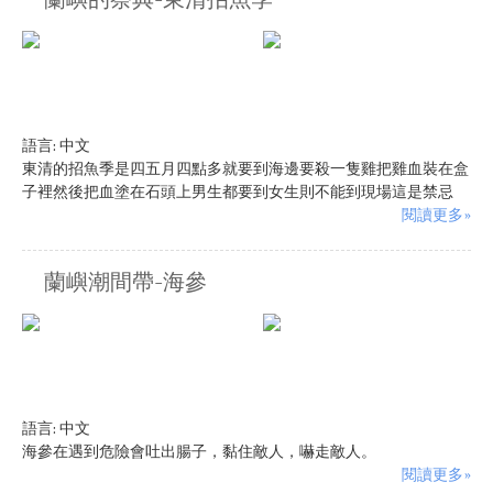
蘭嶼的祭典-東清招魚季
語言:
中文
東清的招魚季是四五月四點多就要到海邊要殺一隻雞把雞血裝在盒
子裡然後把血塗在石頭上男生都要到女生則不能到現場這是禁忌
閱讀更多»
蘭嶼潮間帶-海參
語言:
中文
海參在遇到危險會吐出腸子，黏住敵人，嚇走敵人。
閱讀更多»