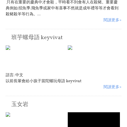
只有在重要的慶典中才會殺，平時看不到會有人在殺豬。重要慶
典例如:招魚季.飛魚季或家中有喜事不然就是成年禮等等才會看到
殺豬殺羊等行為。...
閱讀更多»
班芋螺母語 keyvivat
語言:
中文
以前長輩會給小孩子當陀螺玩母語 keyvivat
閱讀更多»
玉女岩