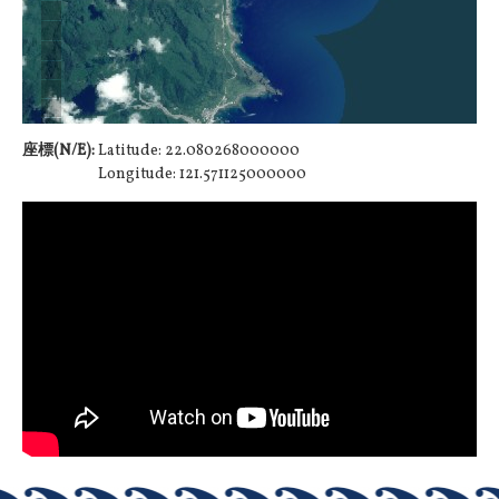
座標(N/E):
Latitude: 22.080268000000
Longitude: 121.571125000000