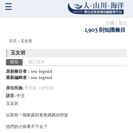
☰
註冊
｜
登入
1,903 則知識條目
您在這裡
首頁
» 玉女岩
玉女岩
主要索引標籤
檢視
(作用中頁籤)
修訂版本
原創條目者：
sea-legend
最新編輯者：
sea-legend
原住民族:
雅美族（達悟族）
語言
中文
玉女岩
以前有一個家庭的爸爸媽媽在吵架
他們的小孩看不下去了