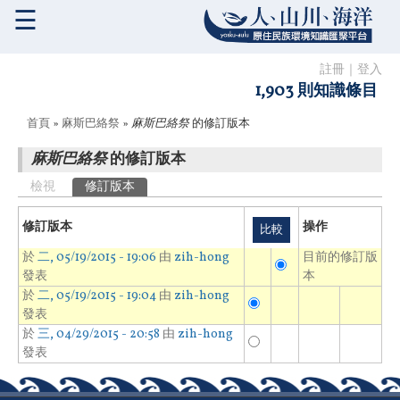
☰
註冊
｜
登入
1,903 則知識條目
您在這裡
首頁
»
麻斯巴絡祭
»
麻斯巴絡祭
的修訂版本
麻斯巴絡祭
的修訂版本
主要索引標籤
檢視
修訂版本
(作用中頁籤)
修訂版本
操作
於
二, 05/19/2015 - 19:06
由
zih-hong
目前的修訂版
發表
本
於
二, 05/19/2015 - 19:04
由
zih-hong
發表
於
三, 04/29/2015 - 20:58
由
zih-hong
發表