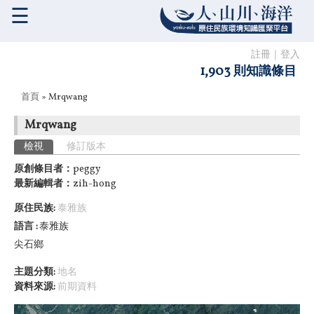
☰
註冊
｜
登入
1,903 則知識條目
您在這裡
首頁
» Mrqwang
Mrqwang
主要索引標籤
檢視
(作用中頁籤)
修訂版本
原創條目者：
peggy
最新編輯者：
zih-hong
原住民族:
泰雅族
語言
泰雅族
尖石鄉
主題分類:
地名
資料來源:
前期資料