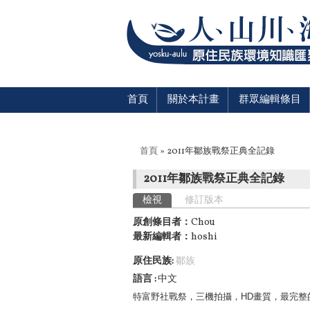
首頁
關於本計畫
群眾編輯條目
您在這裡
首頁
» 2011年鄒族戰祭正典全記錄
2011年鄒族戰祭正典全記錄
主要索引標籤
檢視
(作用中頁籤)
修訂版本
原創條目者：
Chou
最新編輯者：
hoshi
原住民族:
鄒族
語言
中文
特富野社戰祭，三機拍攝，HD畫質，最完整