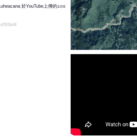
 Luheacana 於YouTube上傳的
2011
ccPRIk68