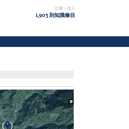
註冊
｜
登入
1,903 則知識條目