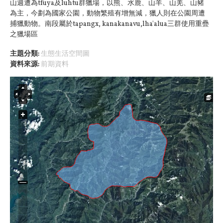
山週遭為tfuya及luhtu群獵場，以熊、水鹿、山羊、山羌、山豬
為主，今劃為國家公園，動物繁殖有增無減，獵人則在公園周遭
捕獵動物。南段屬於tapangx, kanakanavu,lha'alua三群使用重疊
之獵場區
主題分類:
生態生活空間圖
資料來源:
前期資料