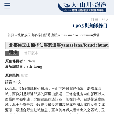
☰
註冊
｜
登入
1,903 則知識條目
您在這裡
首頁
» 北鄒族玉山楠梓仙溪荖濃溪yamasiana/fozucichumu獵場
北鄒族玉山楠梓仙溪荖濃溪yamasiana/fozucichumu
獵場
主要索引標籤
檢視
(作用中頁籤)
修訂版本
原創條目者：
Chou
最新編輯者：
zih-hong
原住民族:
鄒族
語言
中文
此區為北鄒族傳統核心獵場，玉山下跨越摨仔仙溪、老濃溪區
域，西側則是鄰近部落的阿里山獵場，三條南北走向山脈區以東
西橫向脊嶺串連，北回歸線經過該區，落在熱帶、副熱帶過度區
域，為全台灣最高地段也是最長河川高屏溪與濁水溪以及曾文溪
源頭，最適合野生動域棲息，至今仍為獵人經常出入之區域，玉