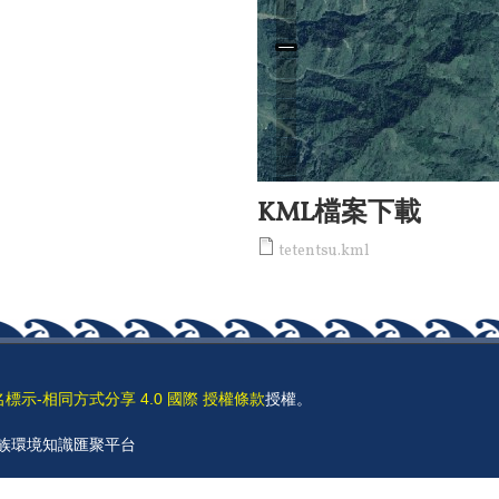
KML檔案下載
tetentsu.kml
名標示-相同方式分享 4.0 國際 授權條款
授權。
 原住民族環境知識匯聚平台