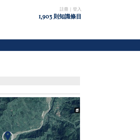
註冊
｜
登入
1,903 則知識條目