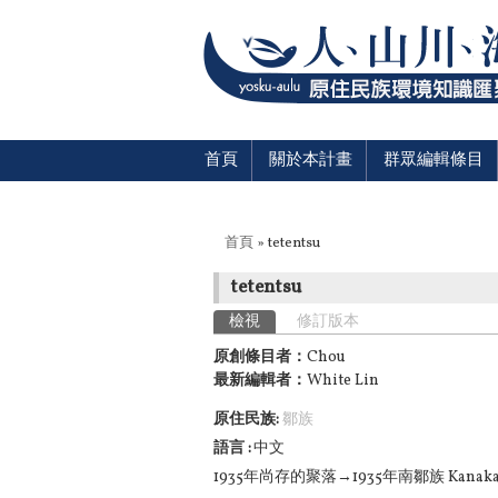
首頁
關於本計畫
群眾編輯條目
您在這裡
首頁
» tetentsu
tetentsu
主要索引標籤
檢視
(作用中頁籤)
修訂版本
原創條目者：
Chou
最新編輯者：
White Lin
原住民族:
鄒族
語言
中文
1935年尚存的聚落→1935年南鄒族
Kanak