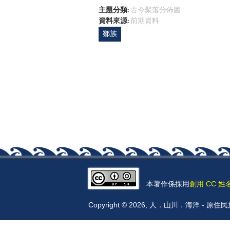
主題分類:
古今聚落分佈圖
資料來源:
前期資料
鄒族
本著作係採用
創用 CC 姓
Copyright © 2026, 人．山川．海洋 -