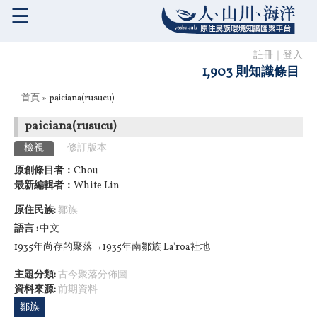
☰
註冊
｜
登入
1,903 則知識條目
您在這裡
首頁
» paiciana(rusucu)
paiciana(rusucu)
主要索引標籤
檢視
(作用中頁籤)
修訂版本
原創條目者：
Chou
最新編輯者：
White Lin
原住民族:
鄒族
語言
中文
1935年尚存的聚落→1935年南鄒族
La'roa
社地
主題分類:
古今聚落分佈圖
資料來源:
前期資料
鄒族