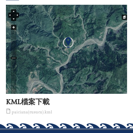
KML檔案下載
paiciana(rusucu).kml