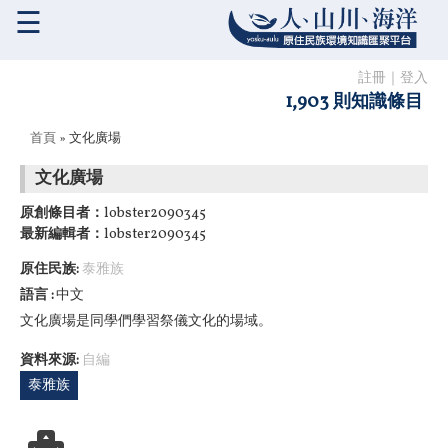
☰
註冊
｜
登入
1,903 則知識條目
您在這裡
首頁
» 文化廣場
文化廣場
原創條目者：
lobster2090345
最新編輯者：
lobster2090345
原住民族:
泰雅族
語言
中文
文化廣場是同學們學習祭儀文化的場域。
資料來源:
自編
泰雅族