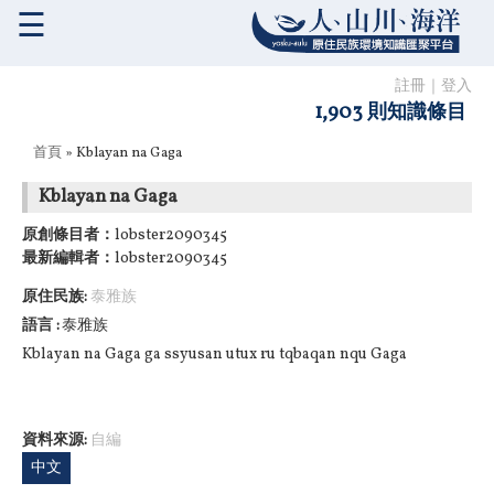
☰
註冊
｜
登入
1,903 則知識條目
您在這裡
首頁
» Kblayan na Gaga
Kblayan na Gaga
原創條目者：
lobster2090345
最新編輯者：
lobster2090345
原住民族:
泰雅族
語言
泰雅族
Kblayan na Gaga ga ssyusan utux ru tqbaqan nqu Gaga
資料來源:
自編
中文