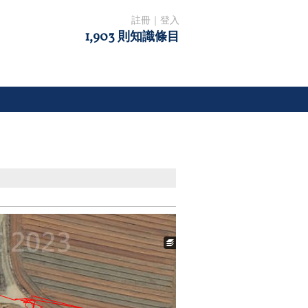
註冊
｜
登入
1,903 則知識條目