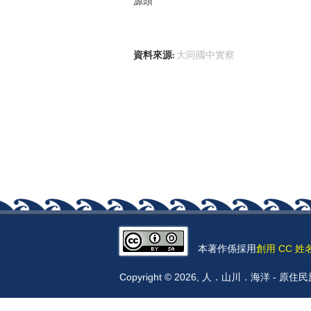
源頭
資料來源:
大同國中實察
本著作係採用
創用 CC 姓
Copyright © 2026, 人．山川．海洋 -