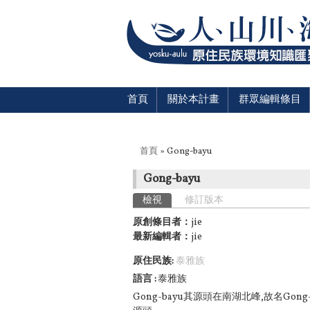
首頁
關於本計畫
群眾編輯條目
您在這裡
首頁
» Gong-bayu
Gong-bayu
主要索引標籤
檢視
(作用中頁籤)
修訂版本
原創條目者：
jie
最新編輯者：
jie
原住民族:
泰雅族
語言
泰雅族
Gong-bayu其源頭在南湖北峰,故名
Gong-