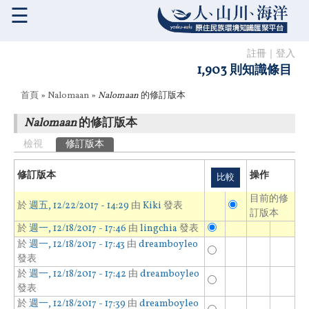
☰
註冊
｜
登入
1,903 則知識條目
您在這裡
首頁
»
Nalomaan
»
Nalomaan
的修訂版本
Nalomaan
的修訂版本
主要索引標籤
檢視
修訂版本
(作用中頁籤)
修訂版本
操作
目前的修
於
週五, 12/22/2017 - 14:29
由
Kiki
發表
訂版本
於
週一, 12/18/2017 - 17:46
由
lingchia
發表
於
週一, 12/18/2017 - 17:43
由
dreamboyleo
發表
於
週一, 12/18/2017 - 17:42
由
dreamboyleo
發表
於
週一, 12/18/2017 - 17:39
由
dreamboyleo